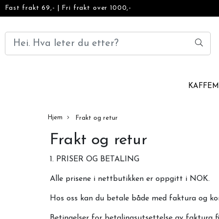
Fast frakt 69,-
|
Fri frakt over 1000,-
KAFFE
Hjem
Frakt og retur
Frakt og retur
1. PRISER OG BETALING
Alle prisene i nettbutikken er oppgitt i NOK.
Hos oss kan du betale både med faktura og kort
Betingelser for betalingsutsettelse av faktura f