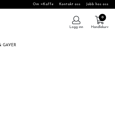
Om =Kaffe
Kontakt oss
Jobb hos oss
0
Logg inn
Handlekurv
& GAVER