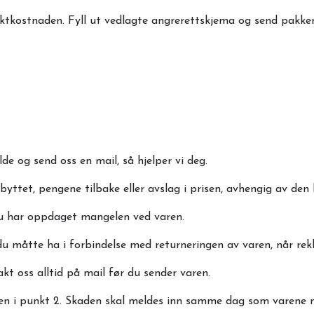
raktkostnaden. Fyll ut vedlagte angrerettskjema og send pakken 
de og send oss en mail, så hjelper vi deg.
yttet, pengene tilbake eller avslag i prisen, avhengig av den 
 du har oppdaget mangelen ved varen.
u måtte ha i forbindelse med returneringen av varen, når rek
t oss alltid på mail før du sender varen.
sten i punkt 2. Skaden skal meldes inn samme dag som varene 