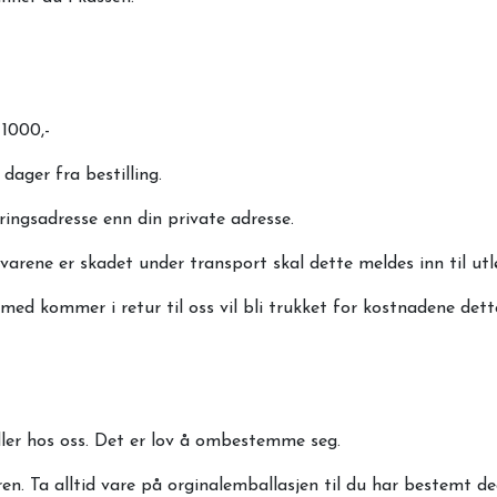
 1000,-
 dager fra bestilling.
ingsadresse enn din private adresse.
varene er skadet under transport skal dette meldes inn til 
d kommer i retur til oss vil bli trukket for kostnadene dette
ndler hos oss. Det er lov å ombestemme seg.
n. Ta alltid vare på orginalemballasjen til du har bestemt d