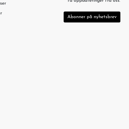
få oppdateringer fra oss.
ser
r
Abonner på nyhetsbrev