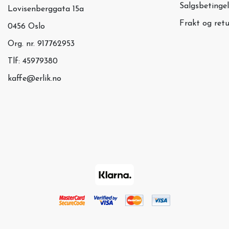
Salgsbetingel
Lovisenberggata 15a
Frakt og retu
0456 Oslo
Org. nr. 917762953
Tlf:
45979380
kaffe@erlik.no