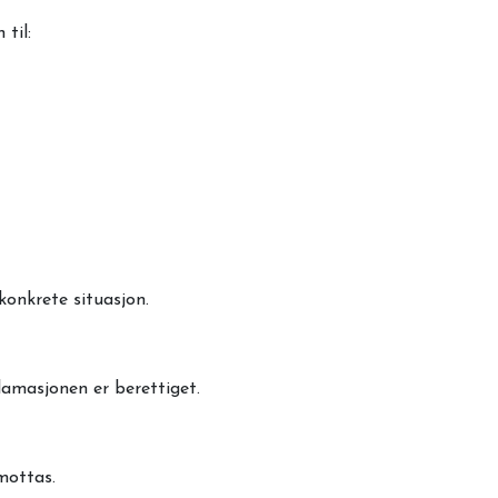
til:
konkrete situasjon.
lamasjonen er berettiget.
mottas.